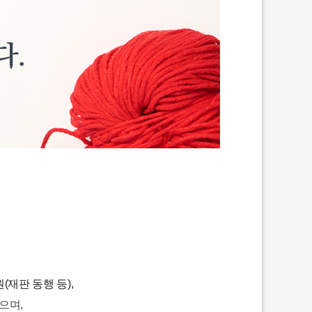
(재판 동행 등),
으며,