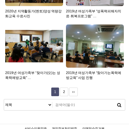
2020년 지역활동가(멘토)양성 역량강
2019년 여성가족부 “성폭력피해자치
화교육 수료사진
료·회복프로그램” …
2019년 여성가족부 “찾아가(오)는 성
2019년 여성가족부 “찾아가는폭력예
폭력예방교육” …
방교육” 사업 진행
1
2
서비스이용약관
개인정보처리방침
이메일수집거부