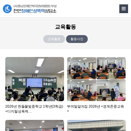
교육활동
교육활동
활동사진
2026년 한들물빛중학교 1학년(3학급)
부여밀알의집 2026년 <경계존중교육
>
<디지털성폭력…